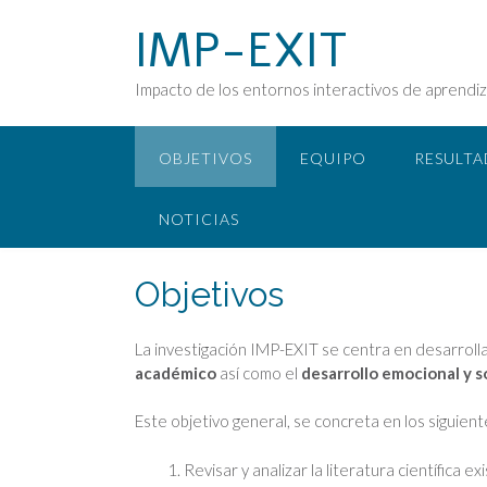
Saltar
IMP-EXIT
al
contenido
Impacto de los entornos interactivos de aprendiza
OBJETIVOS
EQUIPO
RESULT
NOTICIAS
Objetivos
La investigación IMP-EXIT se centra en desarrol
académico
así como el
desarrollo emocional y s
Este objetivo general, se concreta en los siguient
Revisar y analizar la literatura científica ex