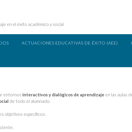
je en el éxito académico y social
ADOS
ACTUACIONES EDUCATIVAS DE ÉXITO (AEE)
lar entornos
interactivos y dialógicos de aprendizaje
en las aulas d
ocial
de todo el alumnado.
es objetivos específicos:
istente.