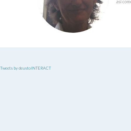
así com
Tweets by deustoINTERACT