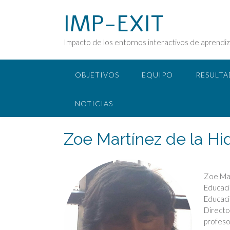
Saltar
IMP-EXIT
al
contenido
Impacto de los entornos interactivos de aprendiza
OBJETIVOS
EQUIPO
RESULT
NOTICIAS
Zoe Martínez de la Hi
Zoe Mar
Educaci
Educaci
Directo
profeso