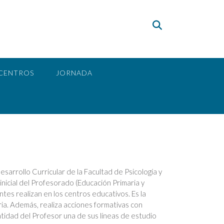
CENTROS
JORNADA
arrollo Curricular de la Facultad de Psicología y
nicial del Profesorado (Educación Primaria y
tes realizan en los centros educativos. Es la
a. Además, realiza acciones formativas con
tidad del Profesor una de sus líneas de estudio