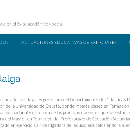
je en el éxito académico y social
ADOS
ACTUACIONES EDUCATIVAS DE ÉXITO (AEE)
dalga
tínez de la Hidalga es profesora del Departamento de Didáctica y Des
ón de la Universidad de Deusto, donde imparte clases en Formación i
ón Secundaria) y es tutora de las prácticas docentes que los estudian
ra del Máster en Formación del Profesorado de Educación Secundari
rado en ejercicio. Es investigadora del equipo eDucaR siendo la Iden