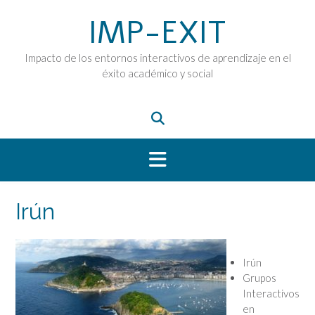
Saltar
IMP-EXIT
al
contenido
Impacto de los entornos interactivos de aprendizaje en el
éxito académico y social
Irún
Irún
Grupos
Interactivos
en